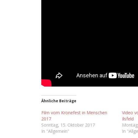
Ähnliche Beiträge
Film vom Kronefest in Menschen
Video v
2017
Ilsfeld
Sonntag, 15. Oktober 2017
Montag,
In "Allgemein"
In "Allg