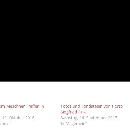
om Meschner Treffen in
Fotos und Tondateien von Horst-
Siegfried Fink
 10. Oktober 2016
Samstag, 16. September 2017
emein"
In "Allgemein"