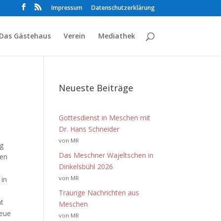
Impressum
Datenschutzerklärung
Das Gästehaus
Verein
Mediathek
Neueste Beiträge
Gottesdienst in Meschen mit
Dr. Hans Schneider
von MR
ng
Das Meschner Wajeltschen in
ren
Dinkelsbühl 2026
von MR
 in
Traurige Nachrichten aus
ht
Meschen
neue
von MR