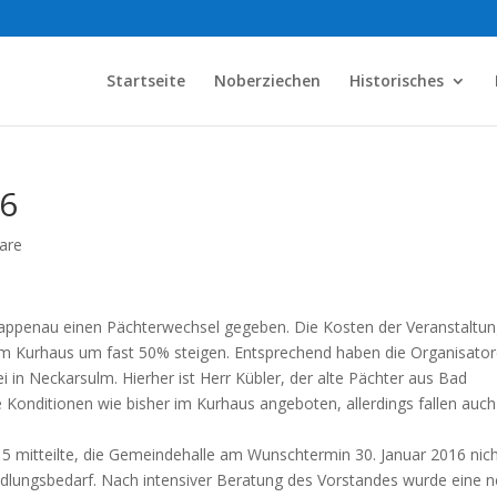
Startseite
Noberziechen
Historisches
16
are
Rappenau einen Pächterwechsel gegeben. Die Kosten der Veranstaltu
im Kurhaus um fast 50% steigen. Entsprechend haben die Organisato
i in Neckarsulm. Hierher ist Herr Kübler, der alte Pächter aus Bad
onditionen wie bisher im Kurhaus angeboten, allerdings fallen auch
.
 mitteilte, die Gemeindehalle am Wunschtermin 30. Januar 2016 nic
ndlungsbedarf. Nach intensiver Beratung des Vorstandes wurde eine 