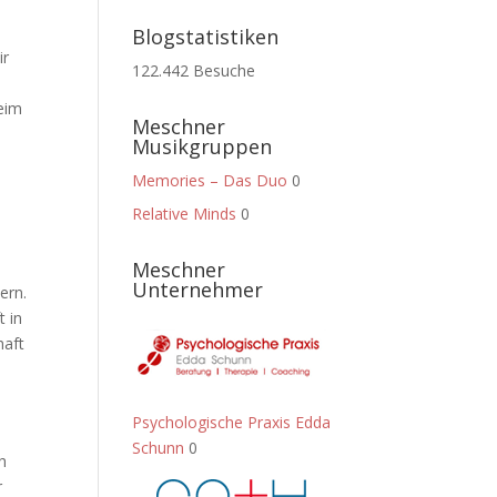
Blogstatistiken
ir
122.442 Besuche
eim
Meschner
Musikgruppen
Memories – Das Duo
0
Relative Minds
0
Meschner
Unternehmer
ern.
t in
haft
Psychologische Praxis Edda
Schunn
0
h
r