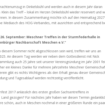
 Trachtenumzug in Dinkelsbühl und werden auch in diesem Jahr daran
Klein das Treff – lokal im Herzen Dinkelsbühl wieder reserviert und w
 können. In diesem Zusammenhang möchte ich auf den Heimattag 2027
pe Mediasch des HOG-Verbandes, mit ausrichten und entsprechend b
.
26. September: Meschner Treffen in der Sturmfederhalle in
benbürger Nachbarschaft Meschen e.V.“
 in diesem Sommer nicht abgeschlossen sein wird, treffen wir uns an
 2025. An diesem Tag werden wir neben dem Gottesdienst mit Nick
sammlung auch 25 Jahre seit unserer Vereinsgründung im Jahr 2001 fei
eher ein kleines Danke für mehrere Jahrzehnte Meschner Gemeinschaf
rein gibt es nichts Wichtigeres als den Erhalt genau dieser Gemeinsc
ldung und Tagesablauf werden rechtzeitig veröffentlicht.
fest 2017 anlässlich des ersten großen Sachsentreffens in
 Land gezogen? Für nächstes Jahr haben wir diesen Termin gedanklic
wäre schön, auch in Meschen nochmal in einer größeren Runde ein paa